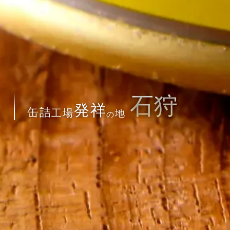
石
狩
発
祥
缶
詰
工
場
地
の