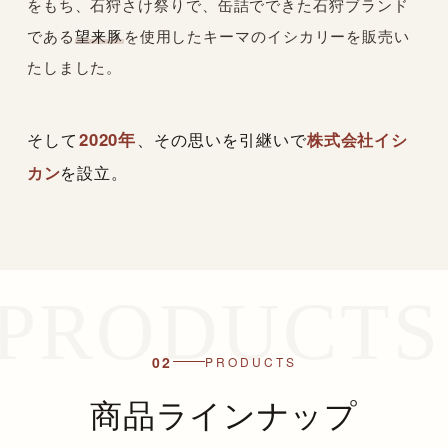
をもち、石狩さけ祭りで、缶詰でできた石狩ブランド
である
望来豚
を使用したキーマのイシカリーを販売い
たしました。
2020年
そして
、その思いを引継いで
株式会社イシ
カン
を設立。
02
PRODUCTS
商品ラインナップ