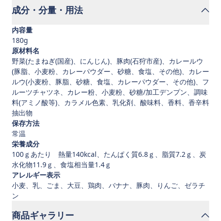
成分・分量・用法
内容量
180g
原材料名
野菜(たまねぎ(国産)、にんじん)、豚肉(石狩市産)、カレールウ
(豚脂、小麦粉、カレーパウダー、砂糖、食塩、その他)、カレー
ルウ(小麦粉、豚脂、砂糖、食塩、カレーパウダー、その他)、フ
ルーツチャツネ、カレー粉、小麦粉、砂糖/加工デンプン、調味
料(アミノ酸等)、カラメル色素、乳化剤、酸味料、香料、香辛料
抽出物
保存方法
常温
栄養成分
100ｇあたり 熱量140kcal、たんぱく質6.8ｇ、脂質7.2ｇ、炭
水化物11.9ｇ、食塩相当量1.4ｇ
アレルギー表示
小麦、乳、ごま、大豆、鶏肉、バナナ、豚肉、りんご、ゼラチ
ン
商品ギャラリー