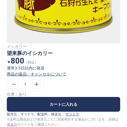
イシカリー
望来豚のイシカリー
800
￥
（税込）
通常3-5日以内に発送
商品の返品・キャンセルについて
1
在庫：
あり
カートに入れる
販売元：
サツドラ
、配送料・発送元：
サツドラ
※送料は商品および発送元ごとに別途発生する場合がございます。詳細は
発送元
のページをご確認ください。