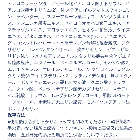
アテロコラーゲン液、アセチル化ヒアルロン酸ナトリウム、ヒ
アルロン酸ナトリウム(2)、N-ステアロイルフィトスフィンゴシ
ン、ラベンダー油、スターフルーツ葉エキス、カンゾウ葉エキ
ス、テンニンカ果実エキス、セイヨウオオバコ種子エキス、ア
マチャヅルエキス、マヨラナエキス、ヒオウギ抽出液、ダイズ
エキス、ボタンエキス、ヒキオコシエキス(1)シナノキエキス、
グリコシルトレハロース・水添デンプン分解物混合溶液、ジグ
リセリン、1,2-ペンタンジオール、濃グリセリン、ビニルピロ
リドンN,N-ジメチルアミノエチルメタクリル酸共重合体ジエチ
ル硫酸塩液、エタノール、ベヘニルアルコール、セバシン酸2-
エチルヘキシル、オレイルアルコール、N-ラウロイルーL-グル
タミン酸ジ(フィトステリル・2-オクチルドデシル)、無水エタノ
ール、ポリオキシエチレン硬化ヒマシ油、クエン酸ナトリウ
ム、クエン酸、ペンタステアリン酸デカグリセリル、ステアロ
イル乳酸ナトリウム、1,3-ブチレングリコール、酢酸DL-αート
コフェロール、水素添加大豆リン脂質、モノイソステアリン酸
ポリグリセリル
保存方法
●使用後は必ずしっかりキャップを閉めてください。●乳幼児の
手の届かない場所に保管してください。●極端に高温又は低温の
場所、直射日光のあたる場所には保管しないでください。