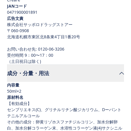
JANコード
0471900001891
広告文責
株式会社サッポロドラッグストアー
〒060-0908
北海道札幌市東区北8条東4丁目1番20号
お問い合わせ先: 0120-06-3206
受付時間 9：00〜17：00
成分・分量・用法
内容量
50ml×2
原材料名
【有効成分】
センブリエキス(C)、グリチルリチン酸ジカリウム、Dーパント
テニルアルコール
その他の成分：卵黄リゾホスファチジルコリン、加水分解卵
白、加水分解コラーゲン末、水溶性コラーゲン液(4)サクシニル