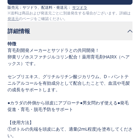
販売元：
サツドラ
、配送料・発送元：
サツドラ
※送料は商品および発送元ごとに別途発生する場合がございます。詳細は
発送元
のページをご確認ください。
詳細情報
特徴
育毛剤開発メーカーとサツドラとの共同開発！
卵黄リゾホスファチジルコリン配合！薬用育毛剤HAIRX（ヘア
ックス）です。
センブリエキス、グリチルリチン酸ジカリウム、D－パントテ
ニルアルコールを有効成分として配合したことで、血流や毛髪
の成長をサポートします。
●カラダの外側から頭皮にアプローチ●男女問わず使える●発毛
促進・育毛・脱毛予防をサポート
【使用方法】
①ボトルの先端を頭皮にあて、適量(2mL程度)を塗布してくださ
い。