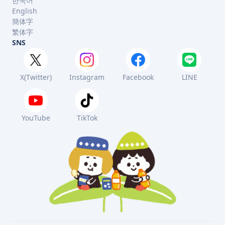
한국어
English
簡体字
繁体字
SNS
X(Twitter)
Instagram
Facebook
LINE
YouTube
TikTok