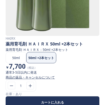
HAIRX
薬用育毛剤 ＨＡＩＲＸ 50ml ×2本セット
薬用育毛剤 ＨＡＩＲＸ
：
50ml ×2本セット
50ml
50ml ×2本セット
7,700
￥
（税込）
通常3-5日以内に発送
商品の返品・キャンセルについて
1
在庫：
あり
カートに入れる