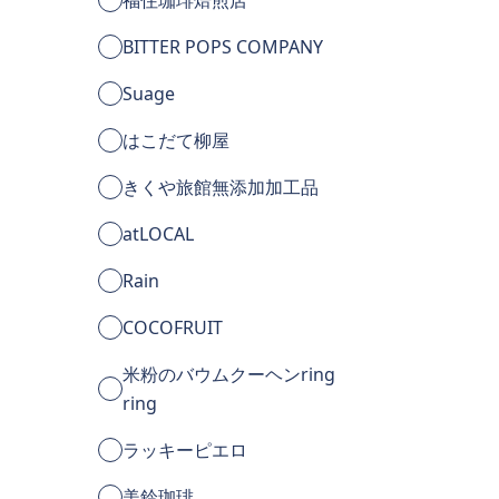
BITTER POPS COMPANY
Suage
はこだて柳屋
きくや旅館無添加加工品
atLOCAL
Rain
COCOFRUIT
米粉のバウムクーヘンring
ring
ラッキーピエロ
美鈴珈琲