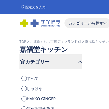
配送先を入力
カテゴリーから探す
TOP
北海道くらし百貨店：ブランド別
嘉福堂キッチン
嘉福堂キッチン
カテゴリー
すべて
しゃけを
HAKKO GINGER
福住珈琲焙煎店