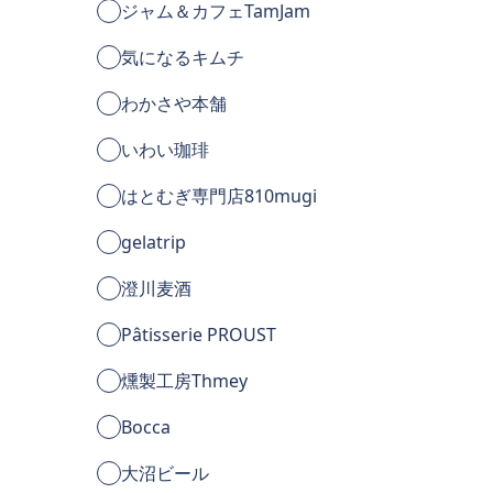
ジャム＆カフェTamJam
気になるキムチ
わかさや本舗
いわい珈琲
はとむぎ専門店810mugi
gelatrip
澄川麦酒
Pâtisserie PROUST
燻製工房Thmey
Bocca
大沼ビール