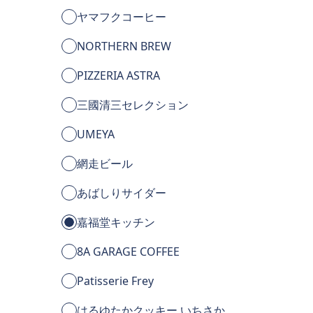
ヤマフクコーヒー
NORTHERN BREW
PIZZERIA ASTRA
三國清三セレクション
UMEYA
網走ビール
あばしりサイダー
嘉福堂キッチン
8A GARAGE COFFEE
Patisserie Frey
はるゆたかクッキー いちさか