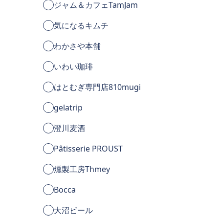
ジャム＆カフェTamJam
気になるキムチ
わかさや本舗
いわい珈琲
はとむぎ専門店810mugi
gelatrip
澄川麦酒
Pâtisserie PROUST
燻製工房Thmey
Bocca
大沼ビール