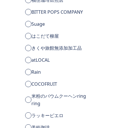
BITTER POPS COMPANY
Suage
はこだて柳屋
きくや旅館無添加加工品
atLOCAL
Rain
COCOFRUIT
米粉のバウムクーヘンring
ring
ラッキーピエロ
美鈴珈琲