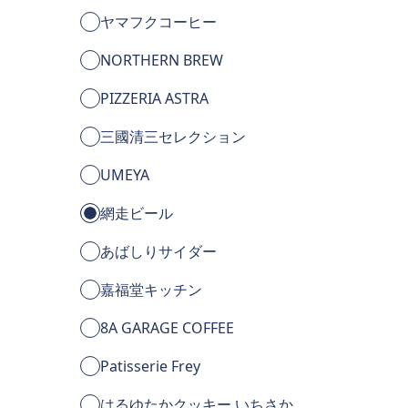
ヤマフクコーヒー
NORTHERN BREW
PIZZERIA ASTRA
三國清三セレクション
UMEYA
網走ビール
あばしりサイダー
嘉福堂キッチン
8A GARAGE COFFEE
Patisserie Frey
はるゆたかクッキー いちさか