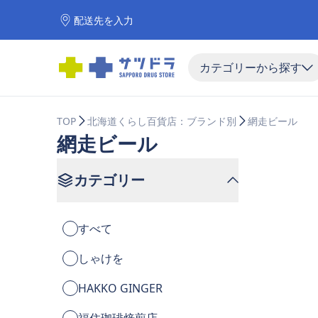
配送先を入力
カテゴリーから探す
TOP
北海道くらし百貨店：ブランド別
網走ビール
網走ビール
カテゴリー
すべて
しゃけを
HAKKO GINGER
福住珈琲焙煎店