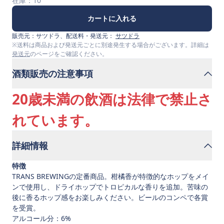
在庫：
10
カートに入れる
販売元：
サツドラ
、配送料・発送元：
サツドラ
※送料は商品および発送元ごとに別途発生する場合がございます。詳細は
発送元
のページをご確認ください。
酒類販売の注意事項
20歳未満の飲酒は法律で禁止さ
れています。
詳細情報
特徴
TRANS BREWINGの定番商品。柑橘香が特徴的なホップをメイ
ンで使用し、ドライホップでトロピカルな香りを追加。苦味の
後に香るホップ感をお楽しみください。ビールのコンペで各賞
を受賞。
アルコール分：6%