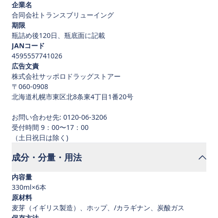
企業名
合同会社トランスブリューイング
期限
瓶詰め後120日、瓶底面に記載
JANコード
4595557741026
広告文責
株式会社サッポロドラッグストアー
〒060-0908
北海道札幌市東区北8条東4丁目1番20号
お問い合わせ先: 0120-06-3206
受付時間 9：00〜17：00
成分・分量・用法
内容量
330ml×6本
原材料
麦芽（イギリス製造）、ホップ、/カラギナン、炭酸ガス
保存方法