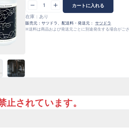
1
カートに入れる
在庫：
あり
販売元：
サツドラ
、配送料・発送元：
サツドラ
※送料は商品および発送元ごとに別途発生する場合がご
で禁止されています。