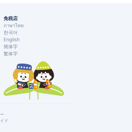
免税店
ภาษาไทย
한국어
English
簡体字
繁体字
ー
イド