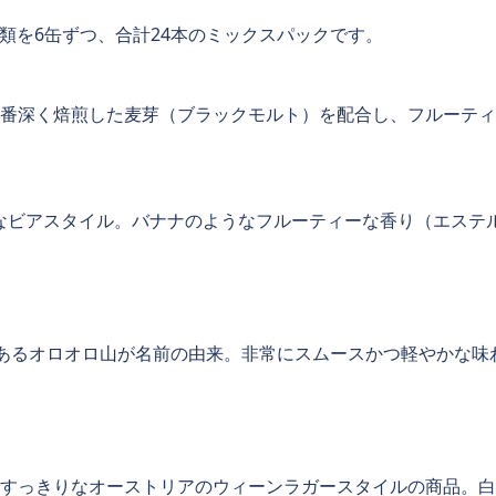
ール缶4種類を6缶ずつ、合計24本のミックスパックです。
番深く焙煎した麦芽（ブラックモルト）を配合し、フルーティ
統的なビアスタイル。バナナのようなフルーティーな香り（エス
商品。白老町にあるオロオロ山が名前の由来。非常にスムースかつ軽や
すっきりなオーストリアのウィーンラガースタイルの商品。白