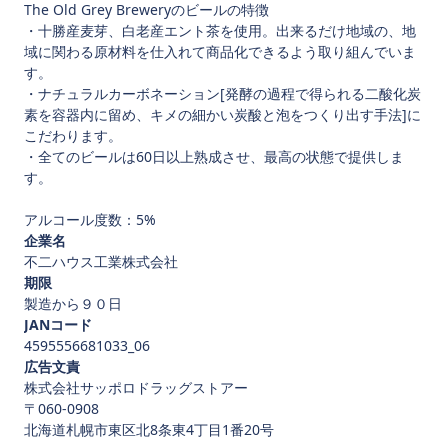
The Old Grey Breweryのビールの特徴
・十勝産麦芽、白老産エント茶を使用。出来るだけ地域の、地
域に関わる原材料を仕入れて商品化できるよう取り組んでいま
す。
・ナチュラルカーボネーション[発酵の過程で得られる二酸化炭
素を容器内に留め、キメの細かい炭酸と泡をつくり出す手法]に
こだわります。
・全てのビールは60日以上熟成させ、最高の状態で提供しま
す。
アルコール度数：5%
企業名
不二ハウス工業株式会社
期限
製造から９０日
JANコード
4595556681033_06
広告文責
株式会社サッポロドラッグストアー
〒060-0908
北海道札幌市東区北8条東4丁目1番20号