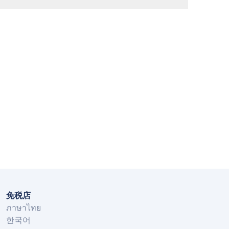
免税店
ภาษาไทย
한국어