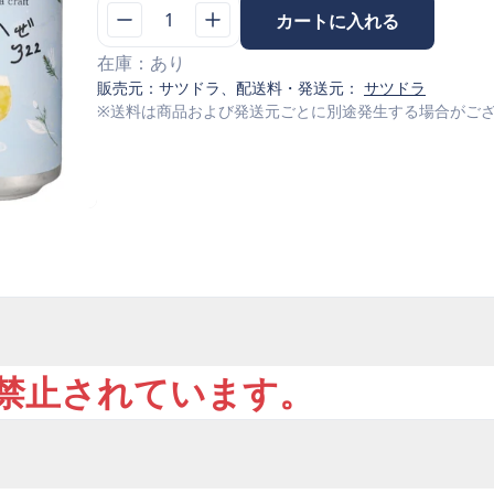
1
カートに入れる
在庫：
あり
販売元：
サツドラ
、配送料・発送元：
サツドラ
※送料は商品および発送元ごとに別途発生する場合がご
で禁止されています。