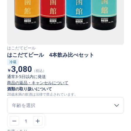
はこだてビール
はこだてビール 4本飲み比べセット
冷蔵
3,080
￥
（税込）
通常3-5日以内に発送
商品の返品・キャンセルについて
酒類の取り扱いについて
20歳未満の飲酒は法律で禁止されています。
年齢を選択
1