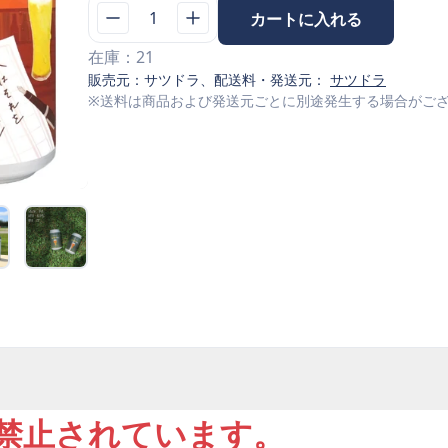
1
カートに入れる
在庫：
21
販売元：
サツドラ
、配送料・発送元：
サツドラ
※送料は商品および発送元ごとに別途発生する場合がご
で禁止されています。