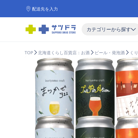
配送先を入力
カテゴリーから探す
TOP
北海道くらし百貨店：お酒
ビール・発泡酒
く