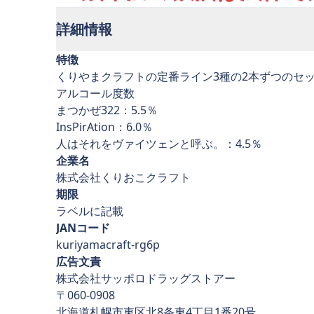
詳細情報
特徴
くりやまクラフトの定番ライン3種の2本ずつのセ
アルコール度数
まつかぜ322：5.5％
InsPirAtion：6.0％
人はそれをヴァイツェンと呼ぶ。：4.5％
企業名
株式会社くりおこクラフト
期限
ラベルに記載
JANコード
kuriyamacraft-rg6p
広告文責
株式会社サッポロドラッグストアー
〒060-0908
北海道札幌市東区北8条東4丁目1番20号