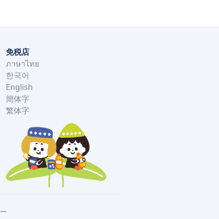
免税店
ภาษาไทย
한국어
English
簡体字
繁体字
ー